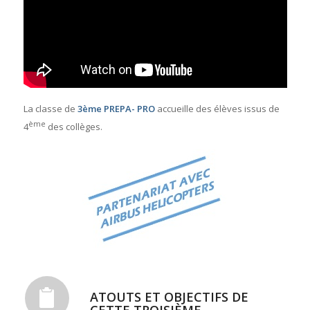
La classe de
3ème PREPA- PRO
accueille des élèves issus de
ème
4
des collèges.
ATOUTS ET OBJECTIFS DE
CETTE TROISIÈME