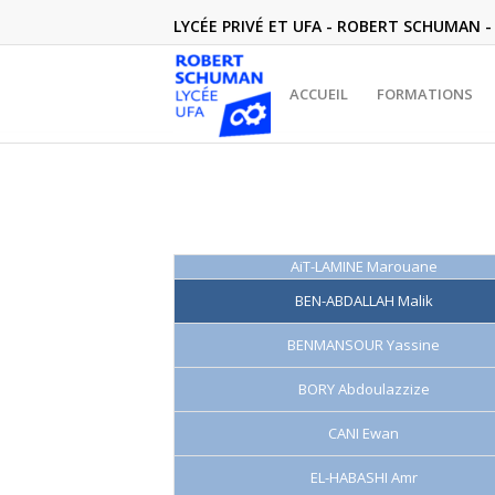
LYCÉE PRIVÉ ET UFA - ROBERT SCHUMAN - 
ACCUEIL
FORMATIONS
AiT-LAMINE Marouane
BEN-ABDALLAH Malik
BENMANSOUR Yassine
BORY Abdoulazzize
CANI Ewan
EL-HABASHI Amr