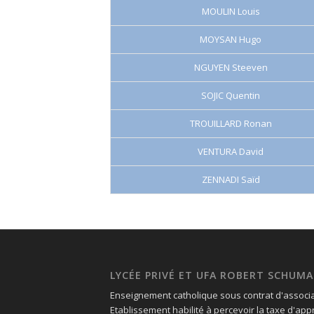
MOULIN Louis
MOYSAN Hugo
NGUYEN Steeven
SOJIC Quentin
TROUILLARD Ronan
VENTURA David
ZENNADI Saïd
LYCÉE PRIVÉ ET UFA ROBERT SCHUM
Enseignement catholique sous contrat d'associat
Etablissement habilité à percevoir la taxe d'ap