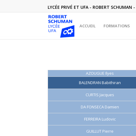
LYCÉE PRIVÉ ET UFA - ROBERT SCHUMAN - 
ACCUEIL
FORMATIONS
AZOUGUE Ilyes
BALENDRAN Babithiran
CURTIS Jacques
DA FONSECA Damien
FERREIRA Ludovic
GUILLUT Pierre