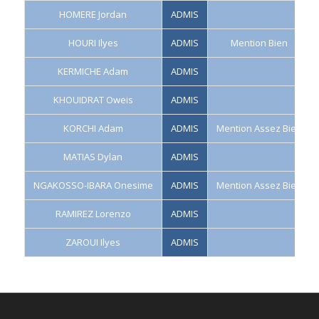
HOMERE Jordan
ADMIS
HOURI Ilyes
ADMIS
Mention Bien
KERMICHE Adam
ADMIS
KHOUIDRAT Oweis
ADMIS
KORCHI Adam
ADMIS
Mention Assez Bien
MATIAS Dylan
ADMIS
NGAKOSSO-IBARA Onesime
ADMIS
Mention Assez Bien
RAMIREZ Lorenzo
ADMIS
ZAROUI Ilyes
ADMIS