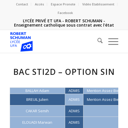
Contact
Accès
Espace Pronote
Vidéo Etablissement
Facebook
LYCÉE PRIVÉ ET UFA - ROBERT SCHUMAN -
Enseignement catholique sous contrat avec l'état
BAC STI2D – OPTION SIN
BALLAH Adam
ADMIS
Mention Assez Bien
BREUIL Julien
ADMIS
Mention Assez Bien
CAKAR Semih
ADMIS
ELOUADI Marwan
ADMIS