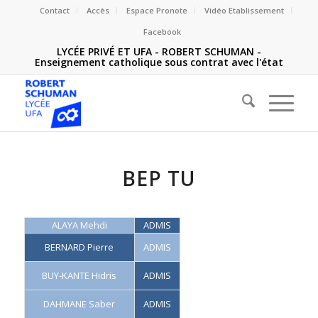
Contact
Accès
Espace Pronote
Vidéo Etablissement
Facebook
LYCÉE PRIVÉ ET UFA - ROBERT SCHUMAN -
Enseignement catholique sous contrat avec l'état
BEP TU
ALAYA Mehdi
ADMIS
BERNARD Pierre
ADMIS
BUY-KANTE Hidris
ADMIS
DAHMANE Saber
ADMIS