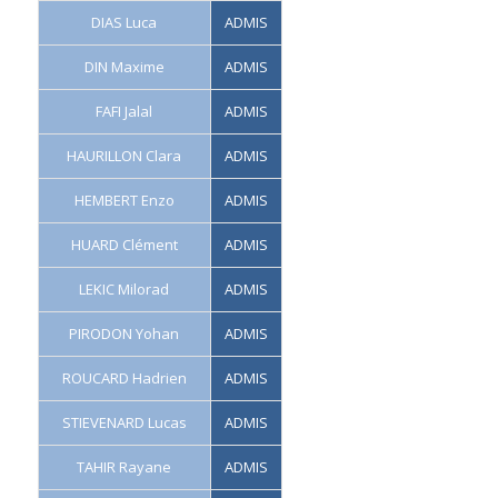
DIAS Luca
ADMIS
DIN Maxime
ADMIS
FAFI Jalal
ADMIS
HAURILLON Clara
ADMIS
HEMBERT Enzo
ADMIS
HUARD Clément
ADMIS
LEKIC Milorad
ADMIS
PIRODON Yohan
ADMIS
ROUCARD Hadrien
ADMIS
STIEVENARD Lucas
ADMIS
TAHIR Rayane
ADMIS