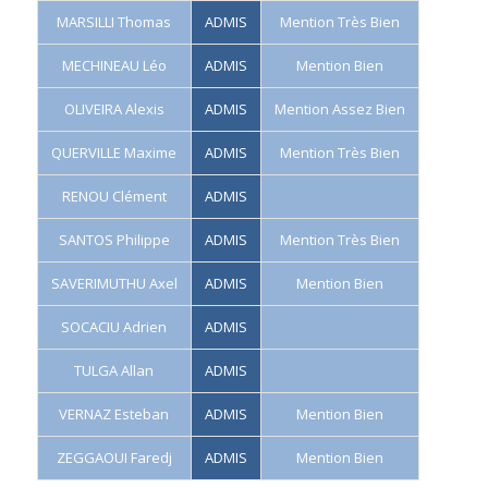
MARSILLI Thomas
ADMIS
Mention Très Bien
MECHINEAU Léo
ADMIS
Mention Bien
OLIVEIRA Alexis
ADMIS
Mention Assez Bien
QUERVILLE Maxime
ADMIS
Mention Très Bien
RENOU Clément
ADMIS
SANTOS Philippe
ADMIS
Mention Très Bien
SAVERIMUTHU Axel
ADMIS
Mention Bien
SOCACIU Adrien
ADMIS
TULGA Allan
ADMIS
VERNAZ Esteban
ADMIS
Mention Bien
ZEGGAOUI Faredj
ADMIS
Mention Bien