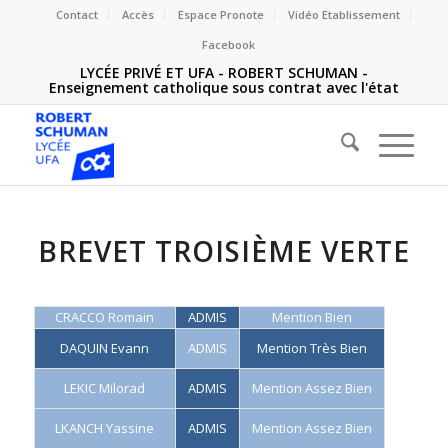
Contact
Accès
Espace Pronote
Vidéo Etablissement
Facebook
LYCÉE PRIVÉ ET UFA - ROBERT SCHUMAN -
Enseignement catholique sous contrat avec l'état
BREVET TROISIÈME VERTE
CRACCO Romain
ADMIS
Mention Bien
DAQUIN Evann
ADMIS
Mention Très Bien
LEKIC Milorad
ADMIS
Mention Assez Bien
LKANCH Yassine
ADMIS
Mention Assez Bien