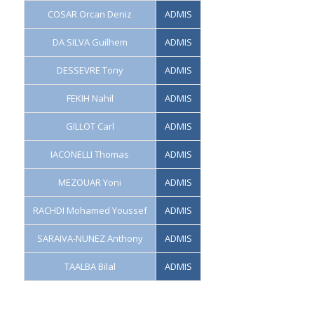
COSAR Orcan Deniz
ADMIS
DA SILVA Guilhem
ADMIS
DESSEVRE Tony
ADMIS
FEKIH Nahil
ADMIS
GILLOT Carl
ADMIS
IACONELLI Thomas
ADMIS
MEZOUAR Yoni
ADMIS
RACHDI Mohamed Youssef
ADMIS
SARAIVA-NUNEZ Anthony
ADMIS
TAALBA Bilal
ADMIS